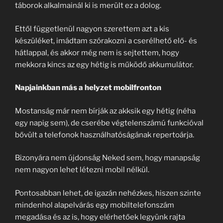
táborok alkalmainál ki is merült ez a dolog.
Ettől függetlenül nagyon szerettem azt a kis
készüléket, imádtam szórakozni a cserélhető elő- és
hátlappal, és akkor még nem is sejtettem, hogy
mekkora kincs az egy hétig is működő akkumulátor.
Napjainkban más a helyzet mobilfronton
Mostanság már nem bírják az akksik egy hétig (néha
egy napig sem), de cserébe végtelenszámú funkcióval
bővült a telefonok használhatóságának repertoárja.
Bizonyára nem újdonság Neked sem, hogy manapság
nem nagyon lehet létezni mobil nélkül.
Pontosabban lehet, de igazán nehézkes, hiszen szinte
mindenhol alapelvárás egy mobiltelefonszám
megadása és az is, hogy elérhetőek legyünk rajta