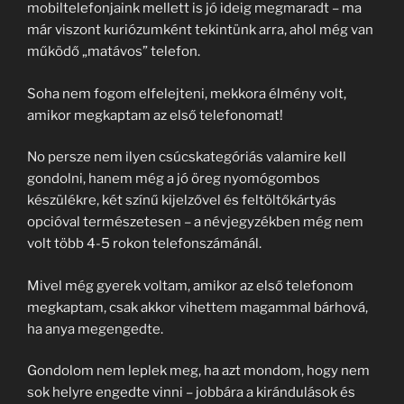
mobiltelefonjaink mellett is jó ideig megmaradt – ma
már viszont kuriózumként tekintünk arra, ahol még van
működő „matávos” telefon.
Soha nem fogom elfelejteni, mekkora élmény volt,
amikor megkaptam az első telefonomat!
No persze nem ilyen csúcskategóriás valamire kell
gondolni, hanem még a jó öreg nyomógombos
készülékre, két színű kijelzővel és feltöltőkártyás
opcióval természetesen – a névjegyzékben még nem
volt több 4-5 rokon telefonszámánál.
Mivel még gyerek voltam, amikor az első telefonom
megkaptam, csak akkor vihettem magammal bárhová,
ha anya megengedte.
Gondolom nem leplek meg, ha azt mondom, hogy nem
sok helyre engedte vinni – jobbára a kirándulások és