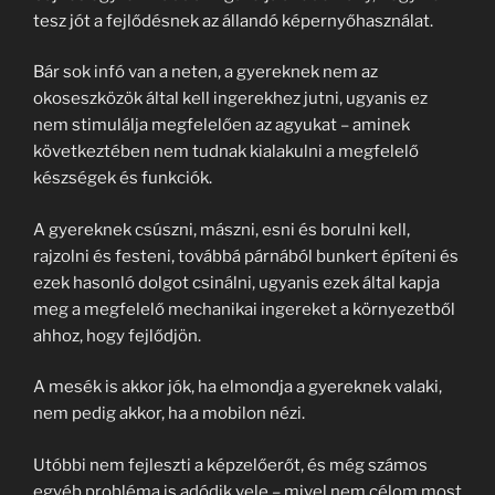
tesz jót a fejlődésnek az állandó képernyőhasználat.
Bár sok infó van a neten, a gyereknek nem az
okoseszközök által kell ingerekhez jutni, ugyanis ez
nem stimulálja megfelelően az agyukat – aminek
következtében nem tudnak kialakulni a megfelelő
készségek és funkciók.
A gyereknek csúszni, mászni, esni és borulni kell,
rajzolni és festeni, továbbá párnából bunkert építeni és
ezek hasonló dolgot csinálni, ugyanis ezek által kapja
meg a megfelelő mechanikai ingereket a környezetből
ahhoz, hogy fejlődjön.
A mesék is akkor jók, ha elmondja a gyereknek valaki,
nem pedig akkor, ha a mobilon nézi.
Utóbbi nem fejleszti a képzelőerőt, és még számos
egyéb probléma is adódik vele – mivel nem célom most