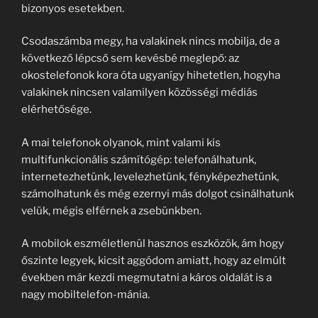
bizonyos esetekben.
Csodaszámba megy, ha valakinek nincs mobilja, de a
következő lépcső sem kevésbé meglepő: az
okostelefonok kora óta ugyanígy hihetetlen, hogyha
valakinek nincsen valamilyen közösségi médiás
elérhetősége.
A mai telefonok olyanok, mint valami kis
multifunkcionális számítógép: telefonálhatunk,
internetezhetünk, levelezhetünk, fényképezhetünk,
számolhatunk és még ezernyi más dolgot csinálhatunk
velük, mégis elférnek a zsebünkben.
A mobilok eszméletlenül hasznos eszközök, ám hogy
őszinte legyek, kicsit aggódom amiatt, hogy az elmúlt
években már kezdi megmutatni a káros oldalát is a
nagy mobiltelefon-mánia.