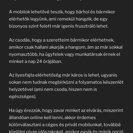
A mobilok lehetővé teszik, hogy bárhol és bármikor
elérhetők legyünk, ami remekül hangzik, de egy
bizonyos szint felett már igenis frusztráló lehet.
Az csodás, hogy a szeretteim bármikor elérhetnek,
amikor csak hallani akarják a hangom, ám az már sokkal
nyomasztóbb, ha ügyfelek vagy munkatársak érnek el
minket a nap 24 órájában.
Az ilyesfajta elérhetőség már káros is lehet, ugyanis
sokan nem tudnak megbirkózni a folyamatos készenlét
helyzetével (ami nem csoda, hiszen nem is
egészséges).
Ha úgy érezzük, hogy zavar minket az elvárás, miszerint
állandóan online kell lenni, akkor érdemes
különválasztani a céges és privát mobilunkat, továbbá
kijelölni olyan időszakokat, amikor egyik és másik opció