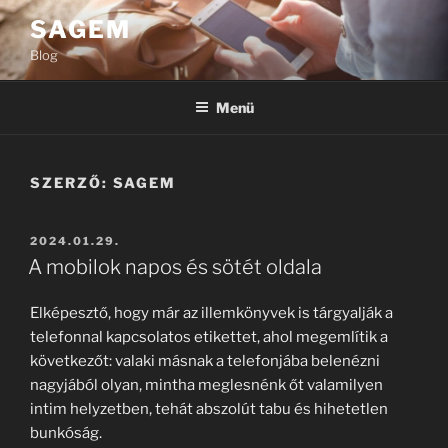
Tartalomhoz
SAGEM
Blog
Menü
SZERZŐ:
SAGEM
BEKÜLDVE:
2024.01.29.
A mobilok napos és sötét oldala
Elképesztő, hogy már az illemkönyvek is tárgyalják a
telefonnal kapcsolatos etikettet, ahol megemlítik a
következőt: valaki másnak a telefonjába belenézni
nagyjából olyan, mintha meglesnénk őt valamilyen
intim helyzetben, tehát abszolút tabu és hihetetlen
bunkóság.