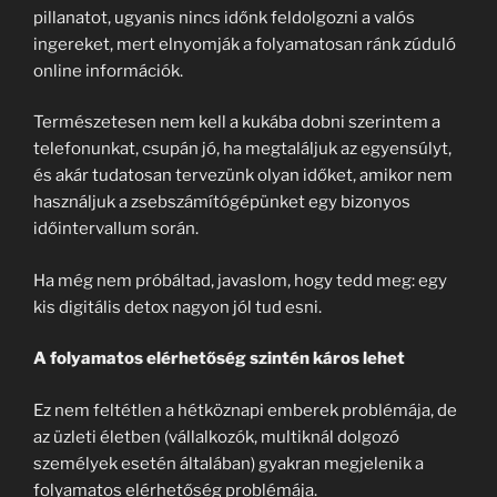
pillanatot, ugyanis nincs időnk feldolgozni a valós
ingereket, mert elnyomják a folyamatosan ránk zúduló
online információk.
Természetesen nem kell a kukába dobni szerintem a
telefonunkat, csupán jó, ha megtaláljuk az egyensúlyt,
és akár tudatosan tervezünk olyan időket, amikor nem
használjuk a zsebszámítógépünket egy bizonyos
időintervallum során.
Ha még nem próbáltad, javaslom, hogy tedd meg: egy
kis digitális detox nagyon jól tud esni.
A folyamatos elérhetőség szintén káros lehet
Ez nem feltétlen a hétköznapi emberek problémája, de
az üzleti életben (vállalkozók, multiknál dolgozó
személyek esetén általában) gyakran megjelenik a
folyamatos elérhetőség problémája.