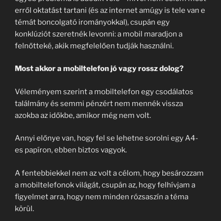
erről oktatást tartani (és az internet amúgy is tele van e
témát boncolgató irományokkal), csupán egy
konklúziót szeretnék levonni: a mobil maradjon a
felnőtteké, akik megfelelően tudják használni.
Most akkor a mobiltelefon jó vagy rossz dolog?
Véleményem szerint a mobiltelefon egy csodálatos
találmány és semmi pénzért nem mennék vissza
azokba az időkbe, amikor még nem volt.
Annyi előnye van, hogy fel se lehetne sorolni egy A4-
es papíron, ebben biztos vagyok.
A fentebbiekkel nem az volt a célom, hogy besározzam
a mobiltelefonok világát, csupán az, hogy felhívjam a
figyelmet arra, hogy nem minden rózsaszín a téma
körül.