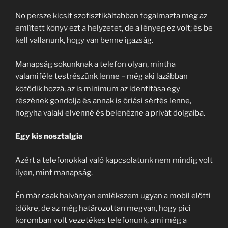
No persze kicsit szofisztikáltabban fogalmazta meg az
említett könyv ezt a helyzetet, de a lényeg ez volt; és be
kell vallanunk, hogy van benne igazság.
Manapság sokunknak a telefon olyan, mintha
valamiféle testrészünk lenne – még aki lazábban
kötődik hozzá, az is minimum az identitása egy
részének gondolja és annak is óriási sértés lenne,
hogyha valaki elvenné és belenézne a privát dolgaiba.
Egy kis nosztalgia
Azért a telefonokkal való kapcsolatunk nem mindig volt
ilyen, mint manapság.
Én már csak halványan emlékszem ugyan a mobil előtti
időkre, de az még határozottan megvan, hogy pici
koromban volt vezetékes telefonunk, ami még a