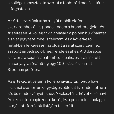
a kolléga tapasztalata szerint a többszöri mosás után is
kifogástalan.
Az értekezletünk után a saját mobiltelefon-
szervizemhez én is gondolkodom a brand-megjelenés
frissítésén. A kollégánk ajánlására a poloim.hu kínálatát
a saját jegyzeteimbe is felírtam, és a következő
hetekben felkeresem az oldalt a saját szervizemhez
szabott egyedi pólók megrendeléséhez. A 8 darabos
kisszéria a saját csapatomhoz ideális, és a választott
alapanyag valószínűleg egy 100 százalék pamut
Stedman póló lesz.
Az értekezlet végén a kolléga javasolta, hogy a havi
szakmai csoportunk egységes pólókat is rendelhetne a
közös rendezvényeinkhez. A választás a következő havi
értekezleten napirendre kerül, és a poloim.hu honlapja
az ajánlott források listájára felkerült.