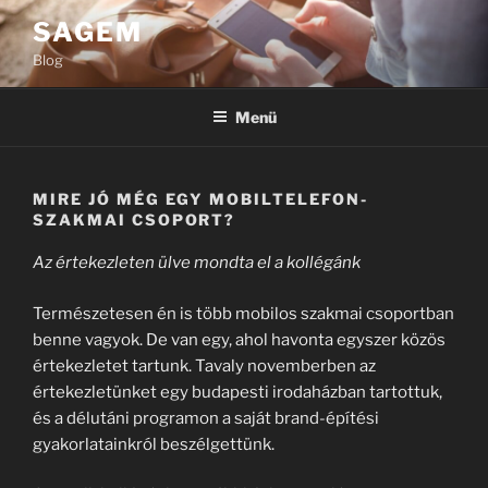
Tartalomhoz
SAGEM
Blog
Menü
MIRE JÓ MÉG EGY MOBILTELEFON-
SZAKMAI CSOPORT?
Az értekezleten ülve mondta el a kollégánk
Természetesen én is több mobilos szakmai csoportban
benne vagyok. De van egy, ahol havonta egyszer közös
értekezletet tartunk. Tavaly novemberben az
értekezletünket egy budapesti irodaházban tartottuk,
és a délutáni programon a saját brand-építési
gyakorlatainkról beszélgettünk.